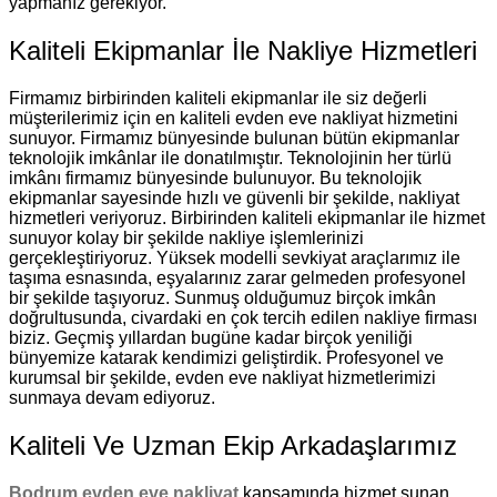
yapmanız gerekiyor.
Kaliteli Ekipmanlar İle Nakliye Hizmetleri
Firmamız birbirinden kaliteli ekipmanlar ile siz değerli
müşterilerimiz için en kaliteli evden eve nakliyat hizmetini
sunuyor. Firmamız bünyesinde bulunan bütün ekipmanlar
teknolojik imkânlar ile donatılmıştır. Teknolojinin her türlü
imkânı firmamız bünyesinde bulunuyor. Bu teknolojik
ekipmanlar sayesinde hızlı ve güvenli bir şekilde, nakliyat
hizmetleri veriyoruz. Birbirinden kaliteli ekipmanlar ile hizmet
sunuyor kolay bir şekilde nakliye işlemlerinizi
gerçekleştiriyoruz. Yüksek modelli sevkiyat araçlarımız ile
taşıma esnasında, eşyalarınız zarar gelmeden profesyonel
bir şekilde taşıyoruz. Sunmuş olduğumuz birçok imkân
doğrultusunda, civardaki en çok tercih edilen nakliye firması
biziz. Geçmiş yıllardan bugüne kadar birçok yeniliği
bünyemize katarak kendimizi geliştirdik. Profesyonel ve
kurumsal bir şekilde, evden eve nakliyat hizmetlerimizi
sunmaya devam ediyoruz.
Kaliteli Ve Uzman Ekip Arkadaşlarımız
Bodrum evden eve nakliyat
kapsamında hizmet sunan