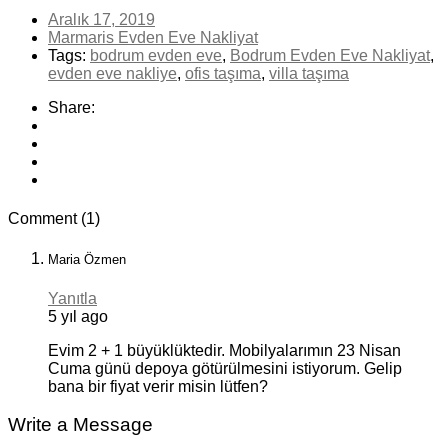
Aralık 17, 2019
Marmaris Evden Eve Nakliyat
Tags:
bodrum evden eve
,
Bodrum Evden Eve Nakliyat
,
evden eve nakliye
,
ofis taşıma
,
villa taşıma
Share:
Comment (1)
Maria Özmen
Yanıtla
5 yıl ago
Evim 2 + 1 büyüklüktedir. Mobilyalarımın 23 Nisan
Cuma günü depoya götürülmesini istiyorum. Gelip
bana bir fiyat verir misin lütfen?
Write a Message