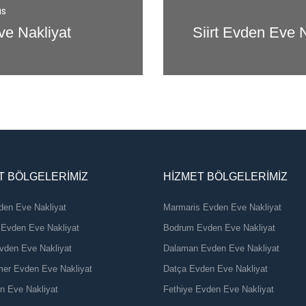
ou
ve Nakliyat
Siirt Evden Eve N
T BÖLGELERIMIZ
HIZMET BÖLGELERIMIZ
den Eve Nakliyat
Marmaris Evden Eve Nakliyat
 Evden Eve Nakliyat
 Bodrum Evden Eve Nakliyat
Evden Eve Nakliyat
 Dalaman Evden Eve Nakliyat
mer Evden Eve Nakliyat
 Datça Evden Eve Nakliyat
en Eve Nakliyat
 Fethiye Evden Eve Nakliyat