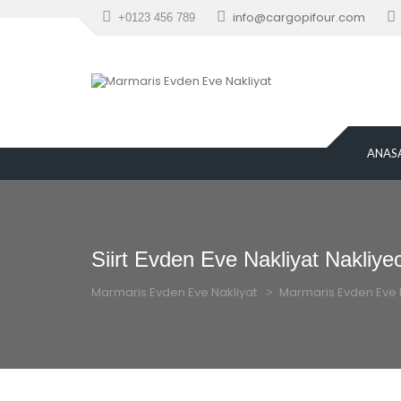
info@cargopifour.com
+0123 456 789
ANAS
Siirt Evden Eve Nakliyat Nakliyec
Marmaris Evden Eve Nakliyat
Marmaris Evden Eve 
 > 