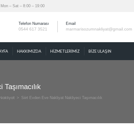
Mon – Sat – 8:00 – 19:00
Telefon Numarası
Email
0544 617 3521
marmarisozumnakliyat@gmail.com
AYFA
HAKKIMIZDA
HİZMETLERİMİZ
BIZE ULAŞIN
i Taşımacılık
Nakliyat
 > 
Siirt Evden Eve Nakliyat Nakliyeci Taşımacılık