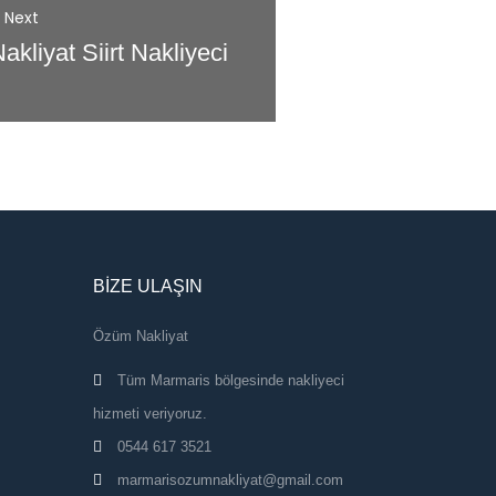
Next
akliyat Siirt Nakliyeci
BIZE ULAŞIN
Özüm Nakliyat
 Tüm Marmaris bölgesinde nakliyeci 
hizmeti veriyoruz.
 0544 617 3521
 marmarisozumnakliyat@gmail.com