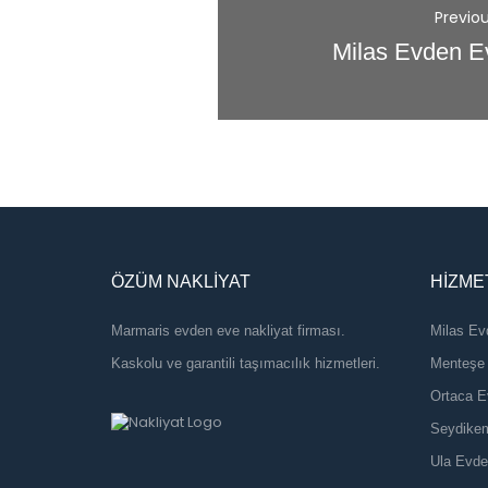
Previ
Milas Evden E
ÖZÜM NAKLIYAT
HIZME
Marmaris evden eve nakliyat firması. 
Milas Ev
Kaskolu ve garantili taşımacılık hizmetleri.
 Menteşe
 Ortaca 
 Seydike
 Ula Evd