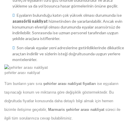
üreçte eşyaların türü göz önünde bulundurulur ve araca 
yükleme ya da yol boyunca hasar görmelerinin önüne geçilir.
Eşyaların bulunduğu katın çok yüksek olması durumunda ise 
asansörlü nakliyat
 hizmetinden de yararlanılabilir. Ancak evin 
konumunun elverişli olması durumunda eşyalar asansörsüz de 
indirilebilir. Sonrasında ise uzman personel tarafından uygun 
şekilde araçlara istiflenirler.
Son olarak eşyalar yeni adreslerine getirildiklerinde dikkatlice 
araçtan indirilir ve sizlerin isteği doğrultusunda uygun yerlere 
montelenirler.
şehirler arası nakliyat
Tüm bunların yanı sıra 
şehirler arası nakliyat fiyatları
 ise eşyaların 
taşınacağı konum ve miktarına göre değişiklik göstermektedir. Bu 
doğrultuda fiyatlar konusunda daha detaylı bilgi almak için hemen 
bizimle iletişime geçebilir, 
Marmaris şehirler arası nakliyat
 süreci ile 
ilgili tüm sorularınıza cevap bulabilirsiniz.